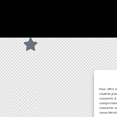
s – RCSV © {{Y}}. All Rights Reserved.
Pour offrir 
cookies pou
consentir à
comportemen
consentir o
caractérist