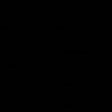
HOUSE
LIENS
arl Grün 150 – 4801
Infos
bert
Ecole de tennis
Compétitions
7 33 00 19
Contact
treprise : 0415.435.558
TPPWB
AFT-LIège
Cookies (Infos)