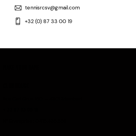
tennisrcsv@gmail.com
+32 (0) 87 33 00 19
MAKE YOUR GAME
CLUB HOUSE
Rue Carl Grün 150 – 4801 Stembert
+ 32 87 33 00 19
N° Entreprise : 0415.435.558