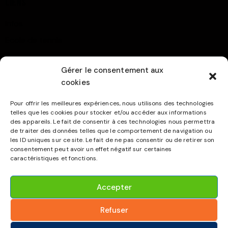
LIENS
Infos
Ecole de tennis
Compétitions
Gérer le consentement aux
Contact
cookies
TPPWB
Pour offrir les meilleures expériences, nous utilisons des technologies
AFT-LIège
telles que les cookies pour stocker et/ou accéder aux informations
Cookies (Infos)
des appareils. Le fait de consentir à ces technologies nous permettra
de traiter des données telles que le comportement de navigation ou
les ID uniques sur ce site. Le fait de ne pas consentir ou de retirer son
NOUS SUIVRE
consentement peut avoir un effet négatif sur certaines
caractéristiques et fonctions.
Accepter
Refuser