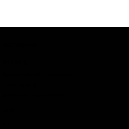
MAKE YOUR GAME
CLUB HOUSE
Rue Carl Grün 150 – 4801 Stembert
+ 32 87 33 00 19
N° Entreprise : 0415.435.558
LIENS
Infos