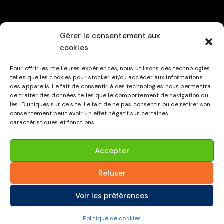
Ecole de tennis
Compétitions
Gérer le consentement aux
Contact
cookies
TPPWB
Pour offrir les meilleures expériences, nous utilisons des technologies
AFT-LIège
telles que les cookies pour stocker et/ou accéder aux informations
Cookies (Infos)
des appareils. Le fait de consentir à ces technologies nous permettra
de traiter des données telles que le comportement de navigation ou
les ID uniques sur ce site. Le fait de ne pas consentir ou de retirer son
NOUS SUIVRE
consentement peut avoir un effet négatif sur certaines
caractéristiques et fonctions.
Accepter
Refuser
Tennis – RCSV © 2026. All Rights Reserved.
Voir les préférences
Politique de cookies