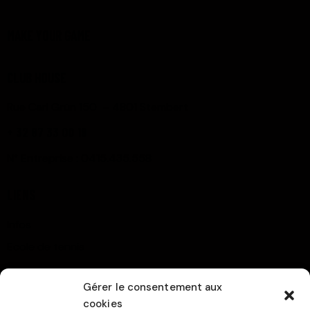
MAKE YOUR GAME
CLUB HOUSE
Rue Carl Grün 150 – 4801 Stembert
+ 32 87 33 00 19
N° Entreprise : 0415.435.558
LIENS
Infos
Ecole de tennis
Compétitions
Gérer le consentement aux
Contact
cookies