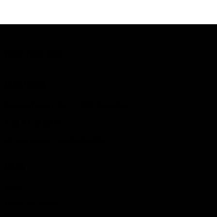
MAKE YOUR GAME
CLUB HOUSE
Rue Carl Grün 150 – 4801 Stembert
+ 32 87 33 00 19
N° Entreprise : 0415.435.558
LIENS
Infos
Ecole de tennis